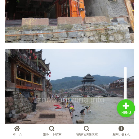
中国お薦め観光地
中国の世界遺産
中国旅行の情報案内
中国麺ランキング
MENU
ホーム
旅ルート検索
省級行政区検索
お問い合わせ