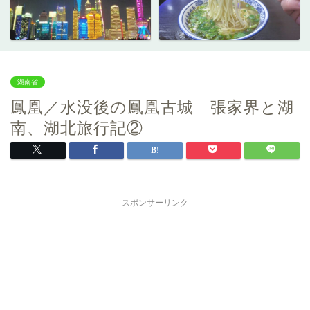
湖南省
鳳凰／水没後の鳳凰古城 張家界と湖
南、湖北旅行記②
スポンサーリンク