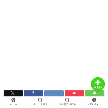
中国お薦め観光地
中国の世界遺産
中国旅行の情報案内
中国麺ランキング
MENU
ホーム
旅ルート検索
省級行政区検索
お問い合わせ
HOME
省
浙江省