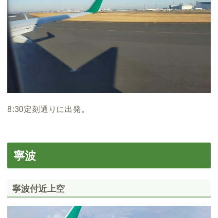
8:30定刻通りに出発。
寧波
寧波付近上空