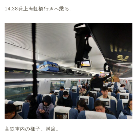
14:38発上海虹橋行きへ乗る。
高鉄車内の様子。満席。