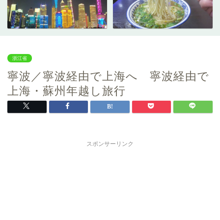
浙江省
寧波／寧波経由で上海へ 寧波経由で
上海・蘇州年越し旅行
スポンサーリンク