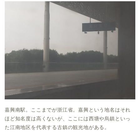
嘉興南駅。ここまでが浙江省。嘉興という地名はそれ
ほど知名度は高くないが、ここには西塘や烏鎮といっ
た江南地区を代表する古鎮の観光地がある。