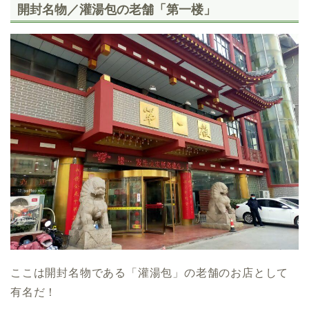
開封名物／灌湯包の老舗「第一楼」
ここは開封名物である「灌湯包」の老舗のお店として
有名だ！