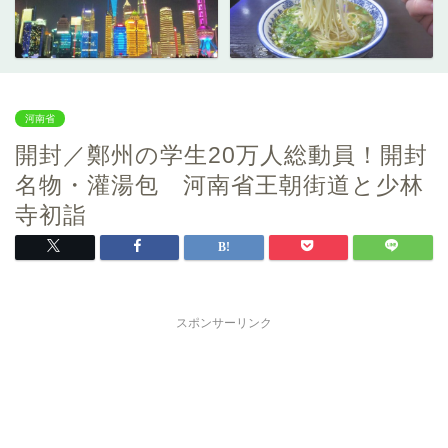
河南省
開封／鄭州の学生20万人総動員！開封
名物・灌湯包 河南省王朝街道と少林
寺初詣
スポンサーリンク