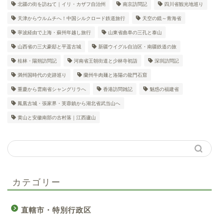
北疆の街を訪ねて｜イリ・カザフ自治州
南京訪問記
四川省観光地巡り
天津からウルムチへ！中国シルクロード鉄道旅行
天空の鏡～青海省
寧波経由で上海・蘇州年越し旅行
山東省曲阜の三孔と泰山
山西省の三大豪邸と平遥古城
新疆ウイグル自治区・南疆鉄道の旅
桂林・陽朔訪問記
河南省王朝街道と少林寺初詣
深圳訪問記
満州国時代の史跡巡り
蘭州牛肉麺と洛陽の龍門石窟
重慶から雲南省シャングリラへ
香港訪問雑記
魅惑の福建省
鳳凰古城・張家界・芙蓉鎮から湖北省武当山へ
黄山と安徽南部の古村落｜江西廬山
カテゴリー
直轄市・特別行政区