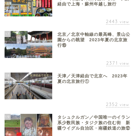
経由で上海・蘇州年越し旅行
2443
view
17
北京／北京中軸線の最高峰、景山公
園からの眺望 2023年夏の北京旅
行⑯
2371
view
18
天津／天津経由で北京へ 2023年
夏の北京旅行①
2352
view
19
タシュクルガン／中国唯一のイラン
系少数民族・タジク族の住む街 新
疆ウイグル自治区・南疆鉄道の旅⑫