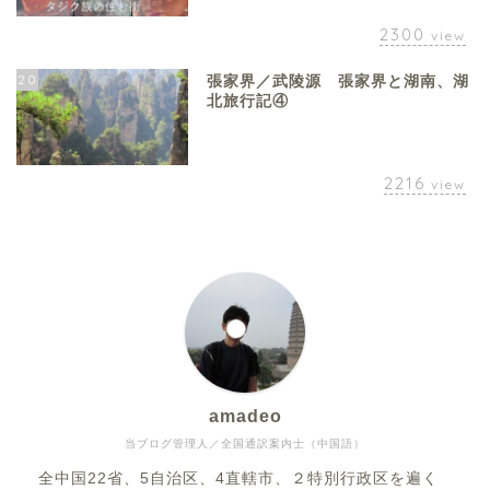
2300
view
20
張家界／武陵源 張家界と湖南、湖
北旅行記④
2216
view
amadeo
当ブログ管理人／全国通訳案内士（中国語）
全中国22省、5自治区、4直轄市、２特別行政区を遍く