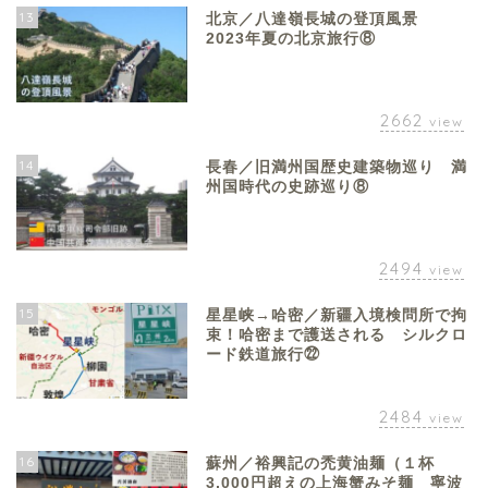
13
北京／八達嶺長城の登頂風景
2023年夏の北京旅行⑧
2662
view
14
長春／旧満州国歴史建築物巡り 満
州国時代の史跡巡り⑧
2494
view
15
星星峡→哈密／新疆入境検問所で拘
束！哈密まで護送される シルクロ
ード鉄道旅行㉒
2484
view
16
蘇州／裕興記の禿黄油麺（１杯
3,000円超えの上海蟹みそ麺 寧波