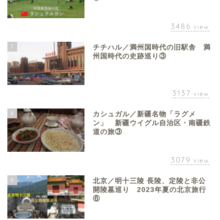
3486
view
7
チチハル／満州国時代の旧駅舎 満
州国時代の史跡巡り③
3137
view
8
カシュガル／新疆名物「ラグメ
ン」 新疆ウイグル自治区・南疆鉄
道の旅③
3079
view
9
北京／明十三陵 長陵、定陵と非公
開陵墓巡り 2023年夏の北京旅行
⑥