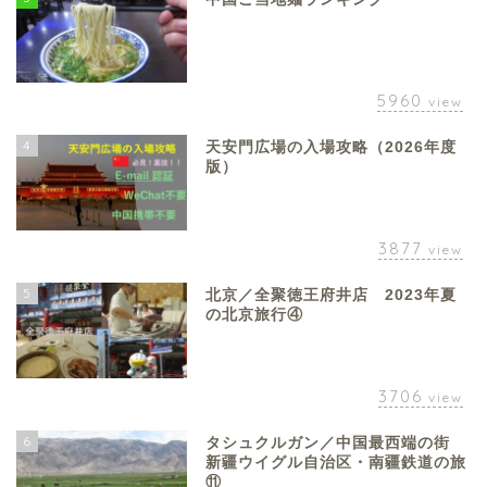
5960
view
4
天安門広場の入場攻略（2026年度
版）
3877
view
5
北京／全聚徳王府井店 2023年夏
の北京旅行④
3706
view
6
タシュクルガン／中国最西端の街
新疆ウイグル自治区・南疆鉄道の旅
⑪