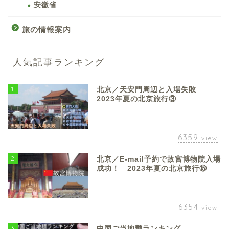
安徽省
旅の情報案内
人気記事ランキング
1
北京／天安門周辺と入場失敗
2023年夏の北京旅行③
6359
view
2
北京／E-mail予約で故宮博物院入場
成功！ 2023年夏の北京旅行⑮
6354
view
3
中国ご当地麺ランキング