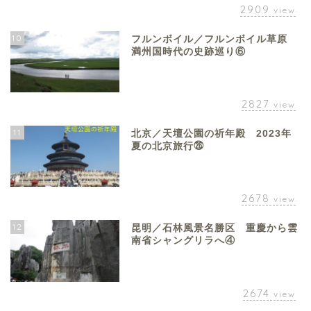
2909
view
10
フルンボイル／フルンボイル草原
満州国時代の史跡巡り⑥
2827
view
11
北京／天壇公園の祈年殿 2023年
夏の北京旅行㉖
2678
view
12
昆明／石林風景名勝区 重慶から雲
南省シャングリラへ④
2674
view