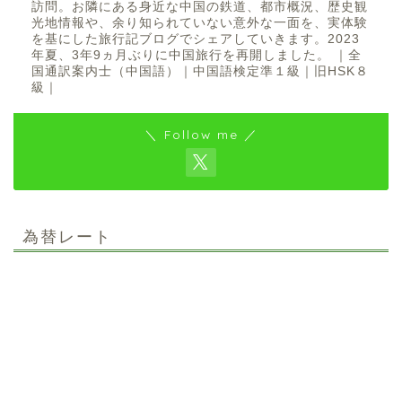
訪問。お隣にある身近な中国の鉄道、都市概況、歴史観
光地情報や、余り知られていない意外な一面を、実体験
を基にした旅行記ブログでシェアしていきます。2023
年夏、3年9ヵ月ぶりに中国旅行を再開しました。 ｜全
国通訳案内士（中国語）｜中国語検定準１級｜旧HSK８
級｜
＼ Follow me ／
為替レート