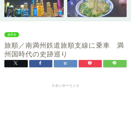
遼寧省
旅順／南満州鉄道旅順支線に乗車 満
州国時代の史跡巡り
スポンサーリンク