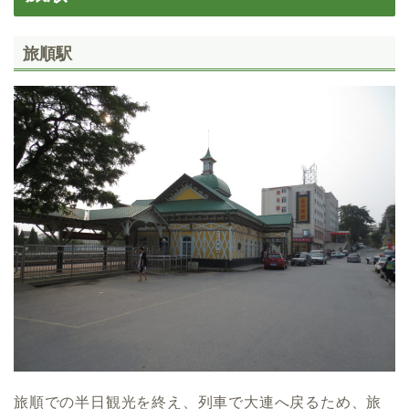
旅順駅
旅順での半日観光を終え、列車で大連へ戻るため、旅