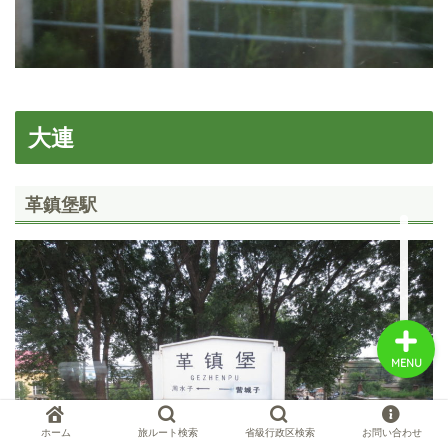
中国お薦め観光地
大連
中国の世界遺産
中国旅行の情報案内
革鎮堡駅
中国麺ランキング
MENU
ホーム
旅ルート検索
省級行政区検索
お問い合わせ