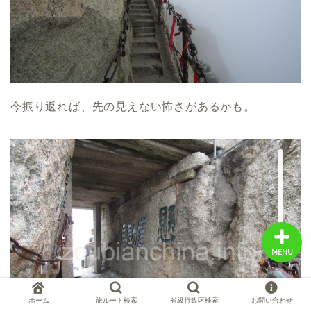
中国お薦め観光地
中国の世界遺産
今振り返れば、先の見えない怖さがあるかも。
中国旅行の情報案内
中国麺ランキング
MENU
ホーム
旅ルート検索
省級行政区検索
お問い合わせ