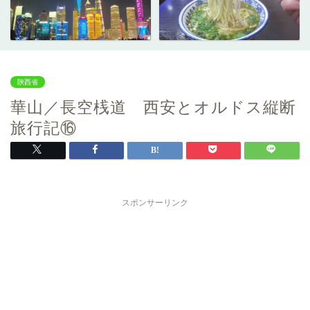
陝西省
華山／長空桟道 西安とオルドス縦断
旅行記⑯
スポンサーリンク