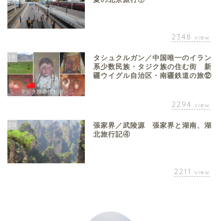
2348
view
19
タシュクルガン／中国唯一のイラン
系少数民族・タジク族の住む街 新
疆ウイグル自治区・南疆鉄道の旅⑫
2294
view
20
張家界／武陵源 張家界と湖南、湖
北旅行記④
2211
view