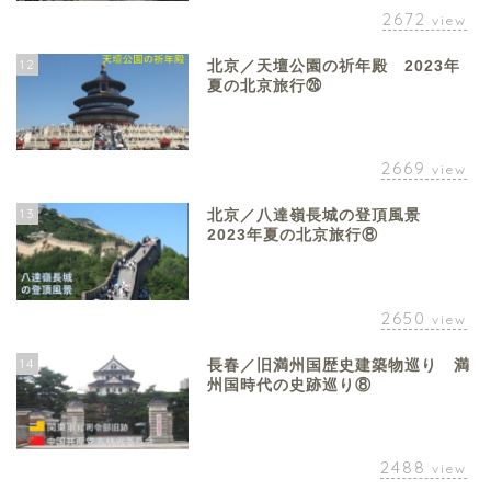
2672
view
12
北京／天壇公園の祈年殿 2023年
夏の北京旅行㉖
2669
view
13
北京／八達嶺長城の登頂風景
2023年夏の北京旅行⑧
2650
view
14
長春／旧満州国歴史建築物巡り 満
州国時代の史跡巡り⑧
2488
view