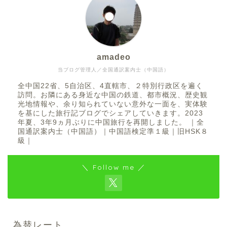
amadeo
当ブログ管理人／全国通訳案内士（中国語）
全中国22省、5自治区、4直轄市、２特別行政区を遍く
訪問。お隣にある身近な中国の鉄道、都市概況、歴史観
光地情報や、余り知られていない意外な一面を、実体験
を基にした旅行記ブログでシェアしていきます。2023
年夏、3年9ヵ月ぶりに中国旅行を再開しました。 ｜全
国通訳案内士（中国語）｜中国語検定準１級｜旧HSK８
級｜
＼ Follow me ／
為替レート