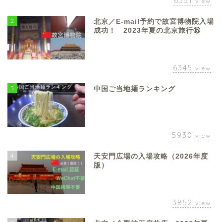
6351
view
2
北京／E-mail予約で故宮博物院入場
成功！ 2023年夏の北京旅行⑮
6345
view
3
中国ご当地麺ランキング
5930
view
4
天安門広場の入場攻略（2026年度
版）
3852
view