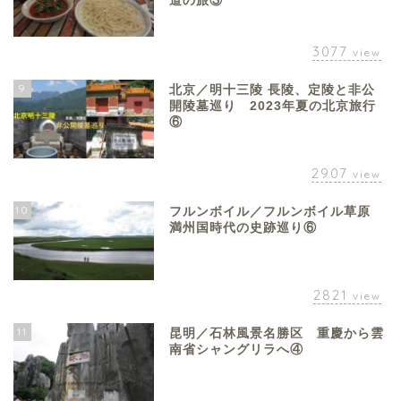
道の旅③
3077
view
9
北京／明十三陵 長陵、定陵と非公
開陵墓巡り 2023年夏の北京旅行
⑥
2907
view
10
フルンボイル／フルンボイル草原
満州国時代の史跡巡り⑥
2821
view
11
昆明／石林風景名勝区 重慶から雲
南省シャングリラへ④