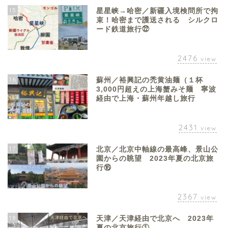
15
星星峡→哈密／新疆入境検問所で拘
束！哈密まで護送される シルクロ
ード鉄道旅行㉒
2476
view
16
蘇州／裕興記の禿黄油麺（１杯
3,000円超えの上海蟹みそ麺 寧波
経由で上海・蘇州年越し旅行
2431
view
17
北京／北京中軸線の最高峰、景山公
園からの眺望 2023年夏の北京旅
行⑯
2367
view
18
天津／天津経由で北京へ 2023年
夏の北京旅行①