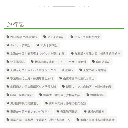
旅行記
2023年夏の北京旅行
アモイ訪問記
オルドス縦断と西安
チベット訪問記
マカオ訪問記
上海から四川省宜賓までグルメを楽しむ旅
九寨溝・黄龍と四川省世界遺産巡り
北京訪問記
北疆の街を訪ねて｜イリ・カザフ自治州
南京訪問記
天津からウルムチへ！中国シルクロード鉄道旅行
天空の鏡～青海省
寧波経由で上海・蘇州年越し旅行
山東省曲阜の三孔と泰山
山西商人の三大豪邸巡りと平遥古城
新疆ウイグル自治区・南疆鉄道の旅
桂林・陽朔訪問記
河南省王朝街道と少林寺初詣
深圳訪問記
満州国時代の史跡巡り
蘭州牛肉麺と洛陽の龍門石窟
重慶から雲南省シャングリラへ
香港訪問雑記
魅惑の福建省
鳳凰古城・張家界・芙蓉鎮から湖北省武当山へ
黄山と江南地方の世界遺産