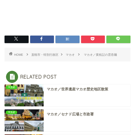
HOME
直轄市・特別行政区
マカオ
マカオ／黄枝記の雲吞麺
RELATED POST
マカオ
マカオ／世界遺産マカオ歴史地区散策
マカオ
マカオ／セナド広場と市政署