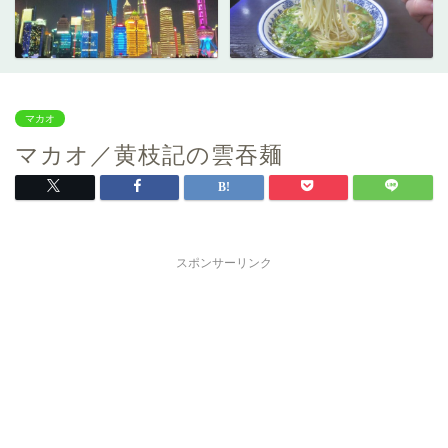
マカオ
マカオ／黄枝記の雲吞麺
スポンサーリンク