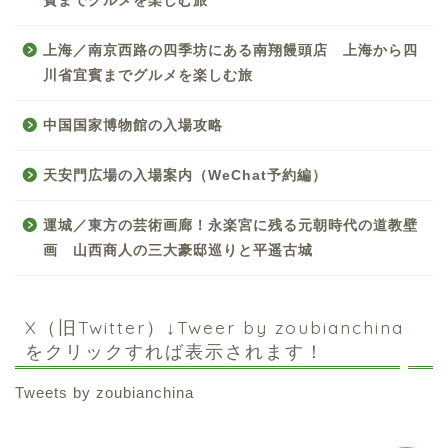
賓までグルメを楽しむ旅
上海／南京西路の四季坊にある南翔饅頭店 上海から四
川省宜賓までグルメを楽しむ旅
中国国家博物館の入場攻略
天安門広場の入場案内（WeChat予約編）
中国お薦め観光地
運城／東方の芸術画廊！永楽宮に残る元朝時代の道教壁
画 山西商人の三大豪邸巡りと平遥古城
中国の世界遺産
中国旅行の情報案内
X（旧Twitter）↓Tweer by zoubianchina
をクリックすれば表示されます！
中国麺ランキング
Tweets by zoubianchina