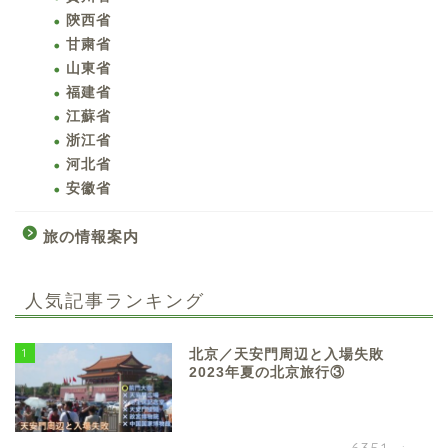
陝西省
甘粛省
山東省
福建省
江蘇省
浙江省
河北省
安徽省
旅の情報案内
人気記事ランキング
1
北京／天安門周辺と入場失敗
2023年夏の北京旅行③