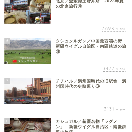
5
北京／全聚徳王府井店 2023年夏
の北京旅行④
3698
view
6
タシュクルガン／中国最西端の街
新疆ウイグル自治区・南疆鉄道の旅
⑪
3477
view
7
チチハル／満州国時代の旧駅舎 満
州国時代の史跡巡り③
3131
view
8
カシュガル／新疆名物「ラグメ
ン」 新疆ウイグル自治区・南疆鉄