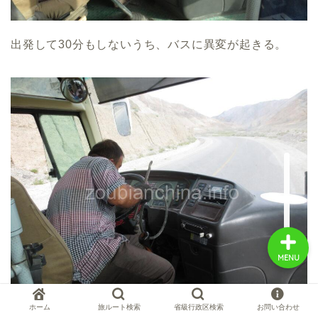
出発して30分もしないうち、バスに異変が起きる。
中国お薦め観光地
中国の世界遺産
中国旅行の情報案内
中国麺ランキング
MENU
ホーム
旅ルート検索
省級行政区検索
お問い合わせ