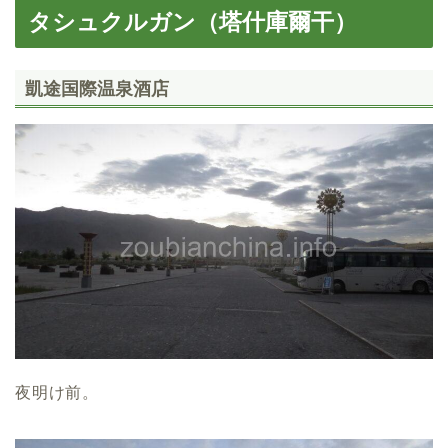
タシュクルガン（塔什庫爾干）
凱途国際温泉酒店
夜明け前。