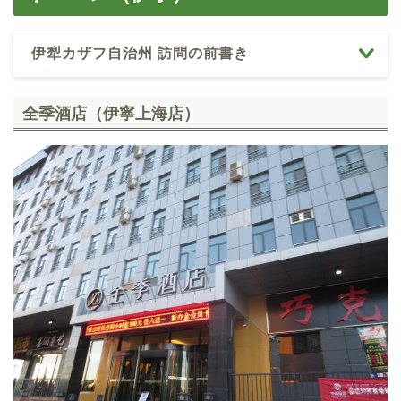
伊犁カザフ自治州 訪問の前書き
全季酒店（伊寧上海店）