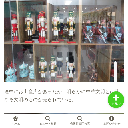
中国お薦め観光地
中国の世界遺産
中国旅行の情報案内
中国麺ランキング
途中にお土産店があったが、明らかに中華文明とは異
なる文明のものが売られていた。
MENU
ホーム
旅ルート検索
省級行政区検索
お問い合わせ