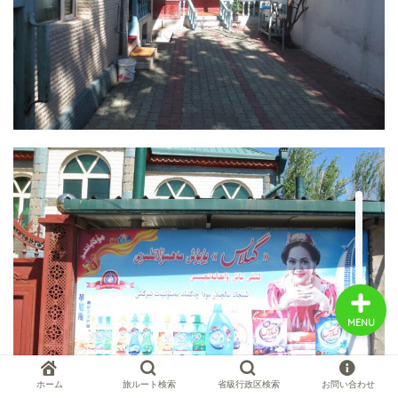
中国お薦め観光地
中国の世界遺産
中国旅行の情報案内
中国麺ランキング
MENU
ホーム
旅ルート検索
省級行政区検索
お問い合わせ