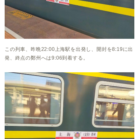
この列車、昨晩22:00上海駅を出発し、開封を8:19に出
発、終点の鄭州へは9:06到着する。