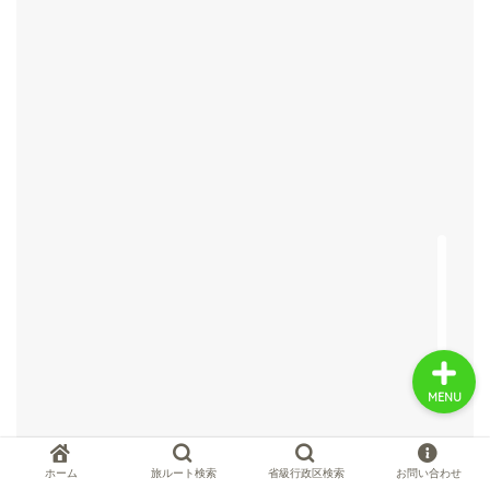
中国お薦め観光地
中国の世界遺産
中国旅行の情報案内
中国麺ランキング
MENU
ホーム
旅ルート検索
省級行政区検索
お問い合わせ