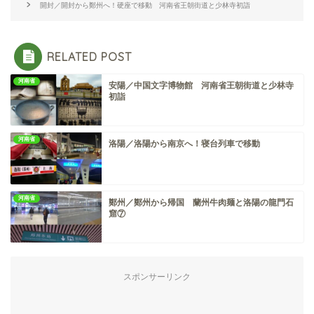
開封／開封から鄭州へ！硬座で移動 河南省王朝街道と少林寺初詣
RELATED POST
河南省
安陽／中国文字博物館 河南省王朝街道と少林寺
初詣
河南省
洛陽／洛陽から南京へ！寝台列車で移動
河南省
鄭州／鄭州から帰国 蘭州牛肉麺と洛陽の龍門石
窟⑦
スポンサーリンク