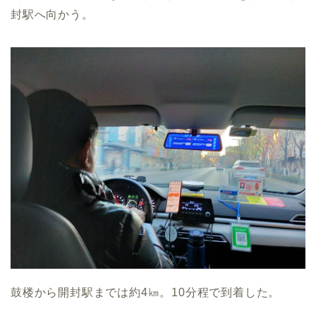
封駅へ向かう。
鼓楼から開封駅までは約4㎞。10分程で到着した。