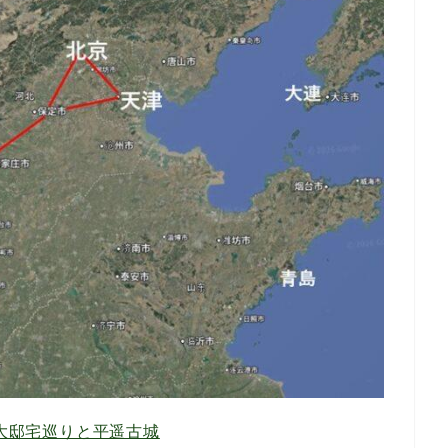
大邸宅巡りと平遥古城