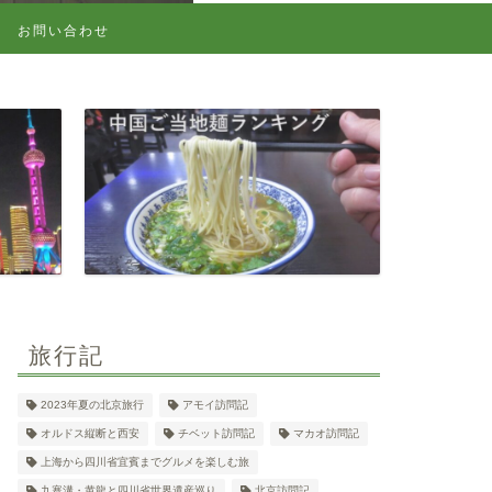
お問い合わせ
旅行記
2023年夏の北京旅行
アモイ訪問記
オルドス縦断と西安
チベット訪問記
マカオ訪問記
上海から四川省宜賓までグルメを楽しむ旅
九寨溝・黄龍と四川省世界遺産巡り
北京訪問記