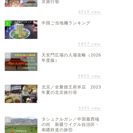
京旅行⑮
6329
view
中国ご当地麺ランキング
3
5857
view
天安門広場の入場攻略（2026
4
年度版）
3803
view
北京／全聚徳王府井店 2023
5
年夏の北京旅行④
3693
view
タシュクルガン／中国最西端
6
の街 新疆ウイグル自治区・
南疆鉄道の旅⑪