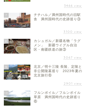
3466
view
チチハル／満州国時代の旧駅
7
舎 満州国時代の史跡巡り③
3100
view
カシュガル／新疆名物「ラグ
8
メン」 新疆ウイグル自治
区・南疆鉄道の旅③
3067
view
北京／明十三陵 長陵、定陵と
9
非公開陵墓巡り 2023年夏の
北京旅行⑥
2901
view
フルンボイル／フルンボイル
10
草原 満州国時代の史跡巡り
⑥