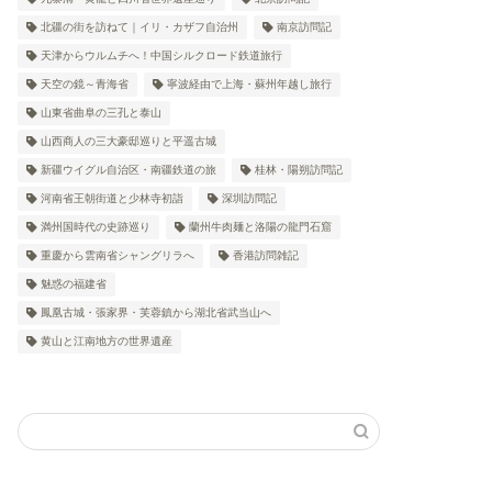
北疆の街を訪ねて｜イリ・カザフ自治州
南京訪問記
天津からウルムチへ！中国シルクロード鉄道旅行
天空の鏡～青海省
寧波経由で上海・蘇州年越し旅行
山東省曲阜の三孔と泰山
山西商人の三大豪邸巡りと平遥古城
新疆ウイグル自治区・南疆鉄道の旅
桂林・陽朔訪問記
河南省王朝街道と少林寺初詣
深圳訪問記
満州国時代の史跡巡り
蘭州牛肉麺と洛陽の龍門石窟
重慶から雲南省シャングリラへ
香港訪問雑記
魅惑の福建省
鳳凰古城・張家界・芙蓉鎮から湖北省武当山へ
黄山と江南地方の世界遺産