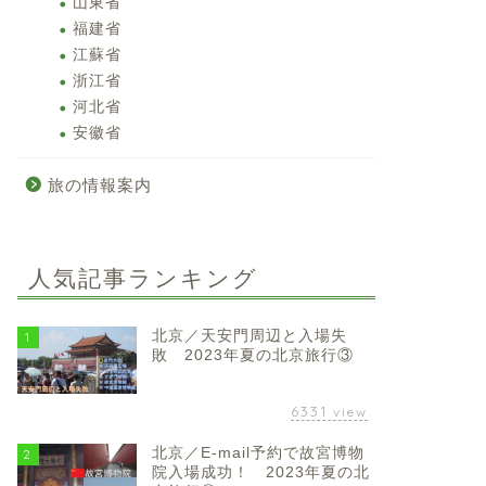
山東省
福建省
江蘇省
浙江省
河北省
安徽省
旅の情報案内
人気記事ランキング
北京／天安門周辺と入場失
1
敗 2023年夏の北京旅行③
6331
view
北京／E-mail予約で故宮博物
2
院入場成功！ 2023年夏の北